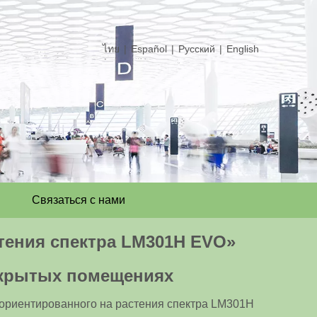
ไทย
|
Español
|
Pусский
|
English
Связаться с нами
тения спектра LM301H EVO»
закрытых помещениях
ориентированного на растения спектра LM301H