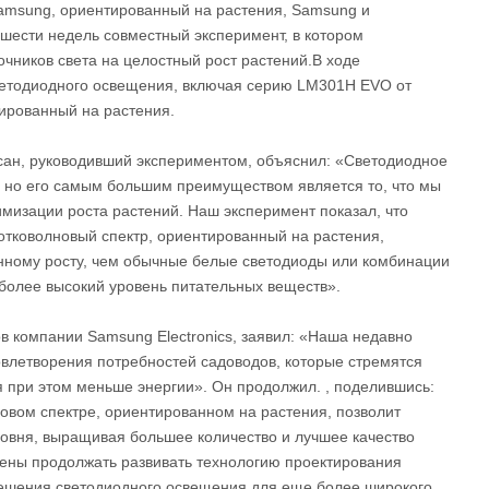
Samsung, ориентированный на растения, Samsung и
шести недель совместный эксперимент, в котором
чников света на целостный рост растений.В ходе
ветодиодного освещения, включая серию LM301H EVO от
тированный на растения.
нсан, руководивший экспериментом, объяснил: «Светодиодное
, но его самым большим преимуществом является то, что мы
имизации роста растений. Наш эксперимент показал, что
отковолновый спектр, ориентированный на растения,
енному росту, чем обычные белые светодиоды или комбинации
 более высокий уровень питательных веществ».
в компании Samsung Electronics, заявил: «Наша недавно
влетворения потребностей садоводов, которые стремятся
 при этом меньше энергии». Он продолжил. , поделившись:
овом спектре, ориентированном на растения, позволит
ровня, выращивая большее количество и лучшее качество
ены продолжать развивать технологию проектирования
Решения светодиодного освещения для еще более широкого