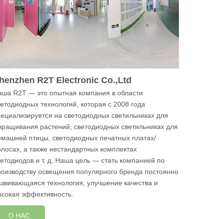
henzhen R2T Electronic Co.,Ltd
аша R2T — это опытная компания в области
ветодиодных технологий, которая с 2008 года
пециализируется на светодиодных светильниках для
ыращивания растений, светодиодных светильниках для
омашней птицы, светодиодных печатных платах/
олосах, а также нестандартных комплектах
ветодиодов и т. д. Наша цель — стать компанией по
роизводству освещения популярного бренда постоянно
азвивающаяся технология, улучшение качества и
ысокая эффективность.
О НАС