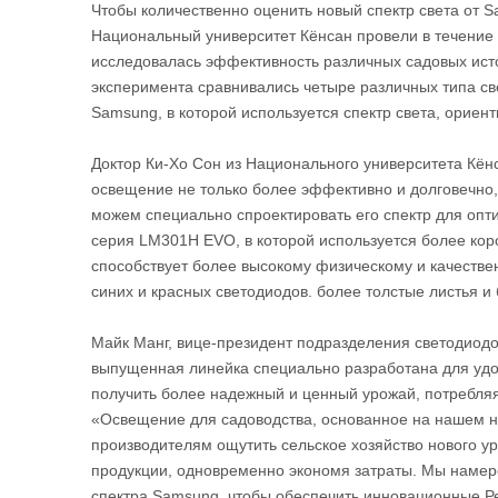
Чтобы количественно оценить новый спектр света от 
Национальный университет Кёнсан провели в течение 
исследовалась эффективность различных садовых исто
эксперимента сравнивались четыре различных типа с
Samsung, в которой используется спектр света, ориен
Доктор Ки-Хо Сон из Национального университета Кё
освещение не только более эффективно и долговечно
можем специально спроектировать его спектр для опт
серия LM301H EVO, в которой используется более кор
способствует более высокому физическому и качеств
синих и красных светодиодов. более толстые листья и
Майк Манг, вице-президент подразделения светодиодо
выпущенная линейка специально разработана для удо
получить более надежный и ценный урожай, потребляя
«Освещение для садоводства, основанное на нашем н
производителям ощутить сельское хозяйство нового у
продукции, одновременно экономя затраты. Мы намер
спектра Samsung, чтобы обеспечить инновационные 