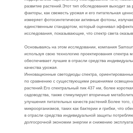
развитие растений.Этот тип обследования выходит за 
факторы, как свежесть урожая и его питательная ценн
измеряет фотосинтетически активные фотоны, излуча
единственным стандартом, который оценивал эффекти
исследования, показывающие, что спектр света оказыв
Основываясь на этом исследовании, компания Samsung
используя свою технологию проектирования спектра м
обеспечивает лучшие в отрасли средства индивидуал
качества урожая.
Инновационные светодиоды спектра, ориентированные
по сравнению с существующими решениями освещения 
растений.Его спектральный пик 437 нм, более коротка
садоводства, также стимулирует вторичные метаболит
улучшения питательных качеств растений.Более того, 
микроорганизмов, таких как бактерии и грибки, что о
в отрасли средства индивидуальной защиты потребляю
долгосрочной экономии энергии и снижению эксплуат