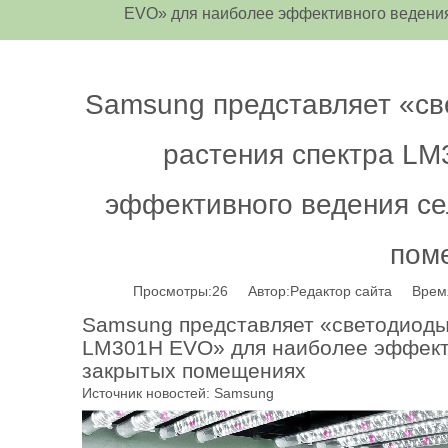
EVO» для наиболее эффективного ведения
Samsung представляет «св
растения спектра L
эффективного ведения се
пом
Просмотры:
26
Автор:Pедактор сайта Время
Samsung представляет «светодиоды
LM301H EVO» для наиболее эффекти
закрытых помещениях
Источник новостей: Samsung