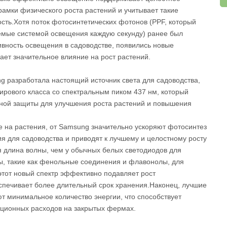
рамки физического роста растений и учитывает такие
ость.Хотя поток фотосинтетических фотонов (PPF, который
емые системой освещения каждую секунду) ранее был
вность освещения в садоводстве, появились новые
ает значительное влияние на рост растений.
 разработала настоящий источник света для садоводства,
ирового класса со спектральным пиком 437 нм, который
ьной защиты для улучшения роста растений и повышения
 на растения, от Samsung значительно ускоряют фотосинтез
для садоводства и приводят к лучшему и целостному росту
я длина волны, чем у обычных белых светодиодов для
ы, такие как фенольные соединения и флавонолы, для
этот новый спектр эффективно подавляет рост
беспечивает более длительный срок хранения.Наконец, лучшие
т минимальное количество энергии, что способствует
ационных расходов на закрытых фермах.