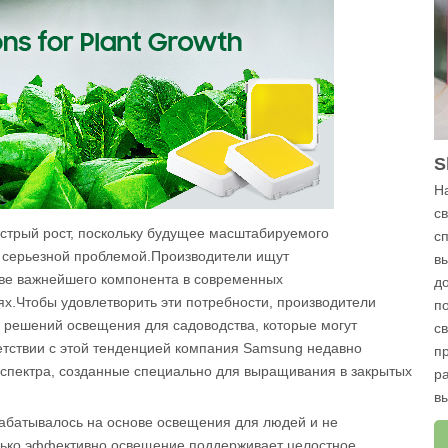
S
Н
с
стрый рост, поскольку будущее масштабируемого
с
е серьезной проблемой.Производители ищут
в
тве важнейшего компонента в современных
д
х.Чтобы удовлетворить эти потребности, производители
п
у решений освещения для садоводства, которые могут
с
тствии с этой тенденцией компания Samsung недавно
п
 спектра, созданные специально для выращивания в закрытых
р
в
абатывалось на основе освещения для людей и не
лько эффективно освещение поддерживает целостное