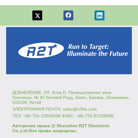
ДОБАВЛЕНИЕ: 2/F, Блок D, Промышленная зона
Хунсэнци, № 40 Кенгвей Роуд, Шиян, Баоань, Шэньчжэнь,
518108, Китай
ЭЛЕКТРОННАЯ ПОЧТА:
sales@r2thk.com
ТЕЛ: +86-755-23593696 ФАКС: +86-755-83708585
Авторские права @ Shenzhen R2T Electronic
Co.,Ltd.Все права защищены.