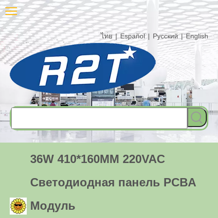
ไทย
|
Español
|
Pусский
|
English
36W 410*160MM 220VAC
Светодиодная панель PCBA
Модуль