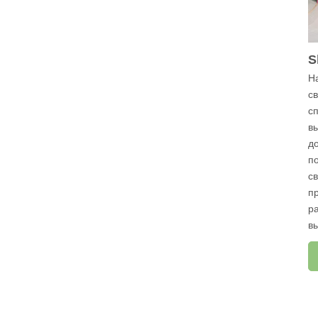
S
Н
с
с
в
д
п
с
п
р
в