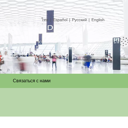
ไทย
|
Español
|
Pусский
|
English
Связаться с нами