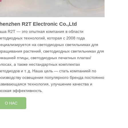
henzhen R2T Electronic Co.,Ltd
аша R2T — это опытная компания в области
ветодиодных технологий, которая с 2008 года
пециализируется на светодиодных светильниках для
ыращивания растений, светодиодных светильниках для
омашней птицы, светодиодных печатных платах/
олосах, а также нестандартных комплектах
ветодиодов и т. д. Наша цель — стать компанией по
роизводству освещения популярного бренда постоянно
азвивающаяся технология, улучшение качества и
ысокая эффективность.
О НАС